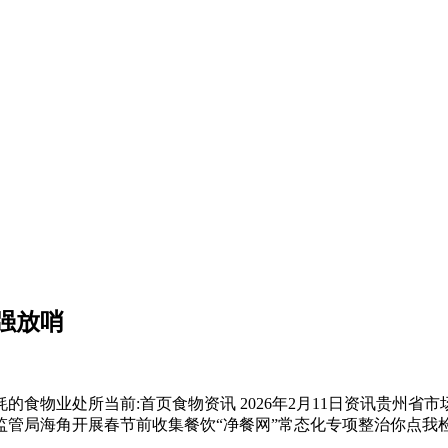
强放哨
业处所当前:首页食物资讯 2026年2月11日资讯贵州省市场
市场监管局海角开展春节前收集餐饮“净餐网”常态化专项整治你点