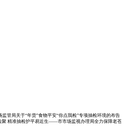
监管局关于“年货”食物平安“你点我检”专项抽检环境的布告
我检聚 精准抽检护平易近生——市市场监视办理局全力保障老苍