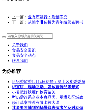
上一篇：
业有序进行；质量不变
下一篇：
从编李琳传授为青年编颁布聘书
关于我们
食品安全常识
食品安全动态
联系我们
为你推荐
区纪委监委1月14日动静：璧山区党委委员
识宣讲、现场互动、发放宣传品等形式
小暑把好秋茬作物育苗关
型仍需连系企业本身品类、规模及区域政
修订草案并没有做出较大调
述者要将抽到的场景取表演者的及时动做