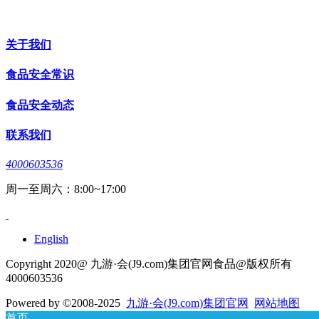
关于我们
食品安全常识
食品安全动态
联系我们
4000603536
周一至周六：8:00~17:00
English
Copyright 2020@ 九游·会(J9.com)集团官网食品@版权所有
4000603536
Powered by
©2008-2025
九游·会(J9.com)集团官网
网站地图
首页