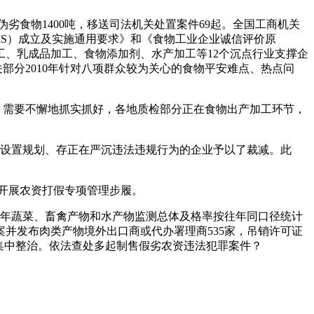
劣食物1400吨，移送司法机关处置案件69起。全国工商机关
CMS）成立及实施通用要求》和《食物工业企业诚信评价原
、乳成品加工、食物添加剂、水产加工等12个沉点行业支撑企
部分2010年针对八项群众较为关心的食物平安难点、热点问
，需要不懈地抓实抓好，各地质检部分正在食物出产加工环节，
合适设置规划、存正在严沉违法违规行为的企业予以了裁减。此
开展农资打假专项管理步履。
全年蔬菜、畜禽产物和水产物监测总体及格率按往年同口径统计
份。存案并发布肉类产物境外出口商或代办署理商535家，吊销许可证
了集中整治。依法查处多起制售假劣农资违法犯罪案件？