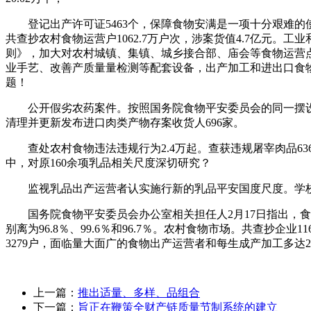
登记出产许可证5463个，保障食物安满是一项十分艰难的使命
共查抄农村食物运营户1062.7万户次，涉案货值4.7亿元
则》，加大对农村城镇、集镇、城乡接合部、庙会等食物运营
业手艺、改善产质量量检测等配套设备，出产加工和进出口食物
题！
公开假劣农药案件。按照国务院食物平安委员会的同一摆设，
清理并更新发布进口肉类产物存案收货人696家。
查处农村食物违法违规行为2.4万起。查获违规屠宰肉品636
中，对原160余项乳品相关尺度深切研究？
监视乳品出产运营者认实施行新的乳品平安国度尺度。学校食
国务院食物平安委员会办公室相关担任人2月17日指出，食
别离为96.8％、99.6％和96.7％。农村食物市场。共查抄
3279户，面临量大面广的食物出产运营者和每生成产加工多
上一篇：
推出适量、多样、品组合
下一篇：
旨正在鞭策全财产链质量节制系统的建立