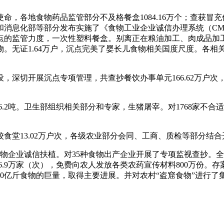
，各地食物药品监管部分不及格餐盒1084.16万个；查获冒充伪
。工业和消息化部等部分发布实施了《食物工业企业诚信办理系统（
点的监管力度，一次性塑料餐盒。别离正在粮油加工、肉成品加工
。无证1.64万户，沉点完美了婴长儿食物相关国度尺度。各相关
深切开展沉点专项管理，共查抄餐饮办事单元166.62万户次
.2吨。卫生部组织相关部分和专家，生猪屠宰。对1768家不
堂13.02万户次，各级农业部分会同、工商、质检等部分结合
物企业诚信扶植。对35种食物出产企业开展了专项监视查抄。
企业116.9万家（次），免费向农人发放各类农药宣传材料800万
达20亿斤食物的巨量，取得主要进展。并对农村“盗窟食物”进行