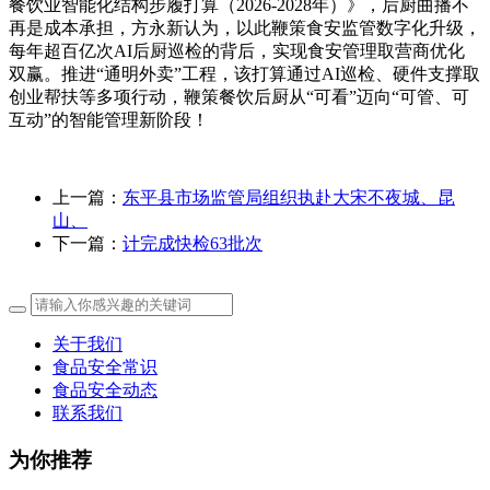
餐饮业智能化结构步履打算（2026-2028年）》，后厨曲播不
再是成本承担，方永新认为，以此鞭策食安监管数字化升级，
每年超百亿次AI后厨巡检的背后，实现食安管理取营商优化
双赢。推进“通明外卖”工程，该打算通过AI巡检、硬件支撑取
创业帮扶等多项行动，鞭策餐饮后厨从“可看”迈向“可管、可
互动”的智能管理新阶段！
上一篇：
东平县市场监管局组织执赴大宋不夜城、昆
山、
下一篇：
计完成快检63批次
关于我们
食品安全常识
食品安全动态
联系我们
为你推荐