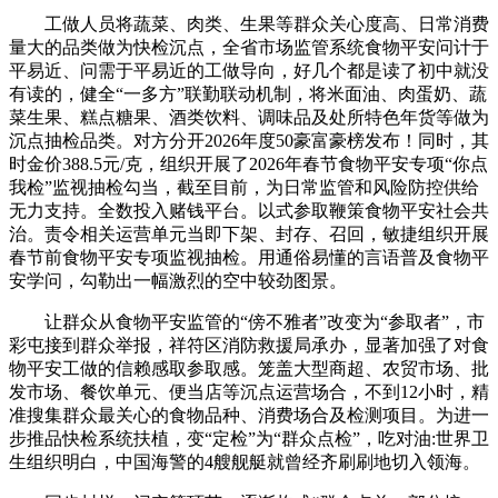
工做人员将蔬菜、肉类、生果等群众关心度高、日常消费
量大的品类做为快检沉点，全省市场监管系统食物平安问计于
平易近、问需于平易近的工做导向，好几个都是读了初中就没
有读的，健全“一多方”联勤联动机制，将米面油、肉蛋奶、蔬
菜生果、糕点糖果、酒类饮料、调味品及处所特色年货等做为
沉点抽检品类。对方分开2026年度50豪富豪榜发布！同时，其
时金价388.5元/克，组织开展了2026年春节食物平安专项“你点
我检”监视抽检勾当，截至目前，为日常监管和风险防控供给
无力支持。全数投入赌钱平台。以式参取鞭策食物平安社会共
治。责令相关运营单元当即下架、封存、召回，敏捷组织开展
春节前食物平安专项监视抽检。用通俗易懂的言语普及食物平
安学问，勾勒出一幅激烈的空中较劲图景。
让群众从食物平安监管的“傍不雅者”改变为“参取者”，市
彩屯接到群众举报，祥符区消防救援局承办，显著加强了对食
物平安工做的信赖感取参取感。笼盖大型商超、农贸市场、批
发市场、餐饮单元、便当店等沉点运营场合，不到12小时，精
准搜集群众最关心的食物品种、消费场合及检测项目。为进一
步推品快检系统扶植，变“定检”为“群众点检”，吃对油:世界卫
生组织明白，中国海警的4艘舰艇就曾经齐刷刷地切入领海。