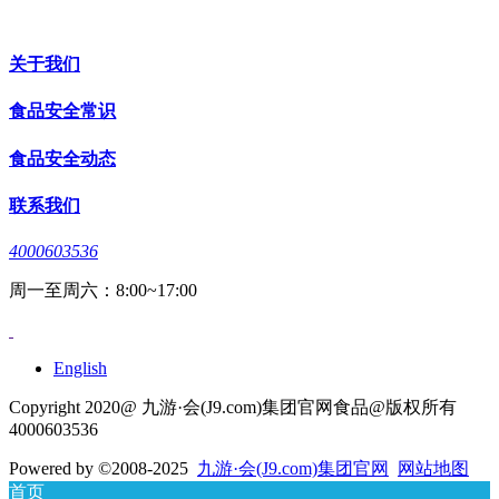
关于我们
食品安全常识
食品安全动态
联系我们
4000603536
周一至周六：8:00~17:00
English
Copyright 2020@ 九游·会(J9.com)集团官网食品@版权所有
4000603536
Powered by
©2008-2025
九游·会(J9.com)集团官网
网站地图
首页