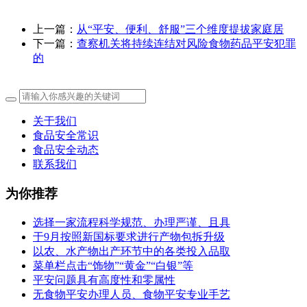
上一篇：
从“平安、便利、舒服”三个维度提拔家庭居
下一篇：
查察机关将持续连结对风险食物药品平安犯罪
的
关于我们
食品安全常识
食品安全动态
联系我们
为你推荐
选择一家流程科学规范、办理严谨、且具
于9月按照新国标要求进行产物包拆升级
以农、水产物出产环节中的各类投入品取
菜单栏点击“饰物”“黄金”“白银”等
平安问题具有高度性和零属性
无食物平安办理人员、食物平安专业手艺