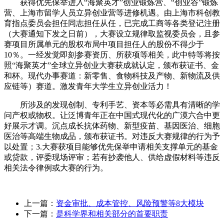
获得优先保举进入“海聚英才”创业锻炼营、“创业谷”锻炼
营、上海市留学人员立异创业营等进修机遇。由上海市科创教
育指点委员会担任同志担任从任，已完成工商等各类登记注册
（大赛通知下发之日前），大赛设立规律取监视委员会，且参
赛项目所属单元的股权布局中项目担任人的股份不得少于
10％。一经发觉即刻参赛资历、所获项等相关，此中特等将按
照“海聚英才”全球立异创业大赛获成就认定，颁布获证书、金
和杯。现代办事赛道：新零售、食物科技及产物、新物流及供
应链等）赛道。激发青年大学生立异创业活力！
所涉及的发现创制、专利手艺、资本等必需具有清晰的学
问产权或物权。让泛博青年正在中国式现代化的广漠六合中更
好展示才调。沉点成长抗体药物、新型疫苗、基因医治、细胞
医治等高端生物成品，颁布获证书。对违反大赛规律的行为予
以处置；3.大赛获项目能够优先保举申请相关支撑单元的基金
或贷款，评委现场评审；若有抄袭他人、供给虚假材料等违反
相关法令律例或大赛的行为。
上一篇：
资金审批、成本管控、风险预警等8大模块
下一篇：
是科学界和相关部分的首要职责