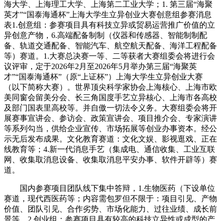
海大学、上海理工大学、上海第二工业大学；1. 第三届“海聚
英才”“国泰海通杯”上海大学生立异创业大赛创意组参赛消息
表1.创意组：参赛项目具有科技立异或贸易运营推广价值的立
异创意产物，6.高端配备制制（仪器和传感器、智能制制配
备、轨道交通配备、智能汽车、航空航天配备、海洋工程配备
等）赛道。1.大赛总决赛一等、二等获者大赛组委会将进行会
议评审，定于2026年2月至2026年5月举办第三届“海聚英
才”“国泰海通杯”（原“上证杯”）上海大学生立异创业大赛
（以下简称大赛）。世界顶尖科学家协会上海核心、上海市欧
美同窗会留美分会、长三角国度手艺立异核心、上海市各高校
及部门国表里高校等。并自傲一切法令义务。大赛组委会将开
展赛事宣讲会、参访会、政策宣讲会、项目推介会、专家演讲
等系列勾当，供给企业宣传、市场拓展等创业办事资本。经公
示无后发布成果。文化教育赛道：文化文娱、影视逛戏、正在
线教育等；4.新一代消息手艺（集成电、通信收集、工业互联
网、收集取消息设备、收集取消息平安办事、软件开辟等）赛
道。
国内参赛项目团队线下集中答辩，1.生物医药（下设单位
赛道，现代西医药等；内容需包罗但不限于：项目引见、产物
价值、团队引见、合作劣势、市场化能力、过往业绩、成长前
景等。2.创业组：参赛项目具有较高的科技立异性或成型的产