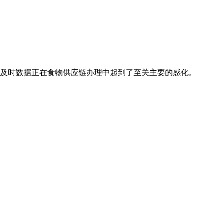
及时数据正在食物供应链办理中起到了至关主要的感化。