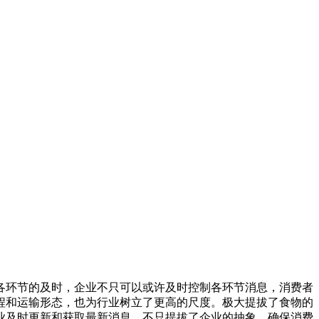
环节的及时，企业不只可以或许及时控制各环节消息，消费者
程和运输形态，也为行业树立了更高的尺度。极大提拔了食物的
业及时更新和获取最新消息，不只提拔了企业的抽象，确保消费