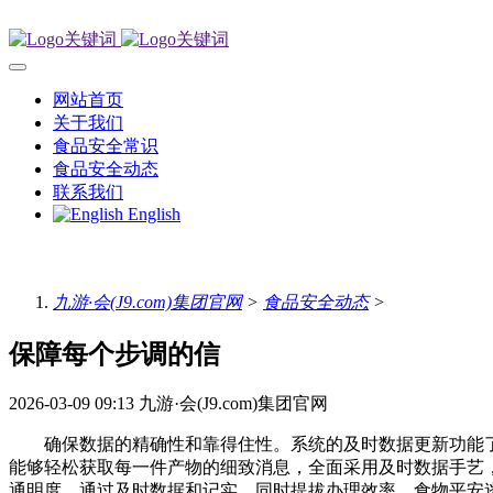
网站首页
关于我们
食品安全常识
食品安全动态
联系我们
English
九游·会(J9.com)集团官网
>
食品安全动态
>
保障每个步调的信
2026-03-09 09:13
九游·会(J9.com)集团官网
确保数据的精确性和靠得住性。系统的及时数据更新功能了
能够轻松获取每一件产物的细致消息，全面采用及时数据手艺
通明度。通过及时数据和记实，同时提拔办理效率。食物平安