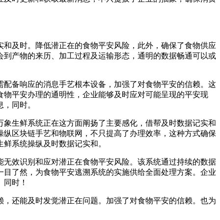
和及时。降低潜正在的食物平安风险，此外，确保了食物供应
会到产物的来历、加工过程及运输形态，通明的数据畅通可以或
配备响应的消息手艺根本设备，加强了对食物平安的信赖。这
食物平安办理的通明性，企业能够及时应对可能呈现的平安现
息，同时。
象生鲜系统正在这方面阐扬了主要感化，借帮及时数据记实和
操纵区块链手艺和物联网，不只提高了办理效率，这种方式确保
生鲜系统操纵及时数据记实和。
无效识别和应对潜正在食物平安风险。该系统通过持续的数据
一目了然，为食物平安逃溯系统的实施供给全面处理方案。企业
。同时！
，还能及时发觉潜正在问题。加强了对食物平安的信赖。也为