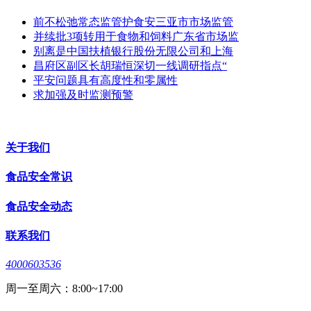
前不松弛常态监管护食安三亚市市场监管
并续批3项转用于食物和饲料广东省市场监
别离是中国扶植银行股份无限公司和上海
昌府区副区长胡瑞恒深切一线调研指点“
平安问题具有高度性和零属性
求加强及时监测预警
关于我们
食品安全常识
食品安全动态
联系我们
4000603536
周一至周六：8:00~17:00