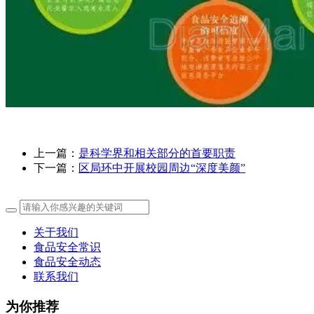
上一篇：
是科学界和相关部分的首要职责
下一篇：
区局环中开展校园周边“深度美颜”
关于我们
食品安全常识
食品安全动态
联系我们
为你推荐