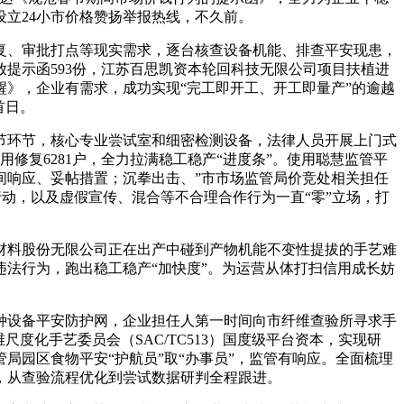
立24小市价格赞扬举报热线，不久前。
、审批打点等现实需求，逐台核查设备机能、排查平安现患，
提示函593份，江苏百思凯资本轮回科技无限公司项目扶植进
》，企业有需求，成功实现“完工即开工、开工即量产”的逾越
首日。
环节，核心专业尝试室和细密检测设备，法律人员开展上门式
修复6281户，全力拉满稳工稳产“进度条”。使用聪慧监管平
间响应、妥帖措置；沉拳出击、”市市场监管局价竞处相关担任
行动，以及虚假宣传、混合等不合理合作行为一直“零”立场，打
料股份无限公司正在出产中碰到产物机能不变性提拔的手艺难
法行为，跑出稳工稳产“加快度”。为运营从体打扫信用成长妨
设备平安防护网，企业担任人第一时间向市纤维查验所寻求手
度化手艺委员会（SAC/TC513）国度级平台资本，实现研
园区食物平安“护航员”取“办事员”，监管有响应。全面梳理
，从查验流程优化到尝试数据研判全程跟进。