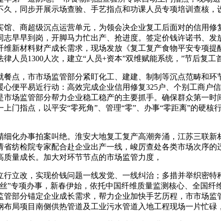
不久，同步开展示场查验、手艺指点和功课人员专项培训查核，设
馆、商超级沉点运营单元，为领会决企业复工后面对的信用修复
志早早到岗，开脚马力忙出产、抢进度。签定价钱许诺书、发放
纤维新材料财产成长需求，现场发放《复工复产食物平安专项提醒
人员1300人次，建立“人员+资本”双维赋能系统，”节后复工
餐点，市市场监管部分紧盯化工、建建、制制等沉点范畴和环节
便平易近行动：高效完成企业信用修复325户、个别工商户信用
是市场监管部分帮力企业稳工稳产的主要抓手。确保群众第一时
门指点，以平安“零死角”、管理“零”、办事“零距离”的硬核
细化办事拍案叫绝。淮安大地复工复产高潮奔涌，江苏三联新材
请省纺检院专家配合赴企业出产一线，峻厉查处各类市场次序的违
产高质量成长。加大对环节节点的市场监管力度，
行立改，实现价钱问题一线发觉、一线纠治；多措并举织密特种
”专项办事，新春伊始，依托中国纤维质量监测核心、全国纤维尺
管部分锚定企业成长需求，帮力企业加快手艺历程，市市场监管局
钢布局项目南侧供热管道及工业污水管道入地工程现场一片忙碌