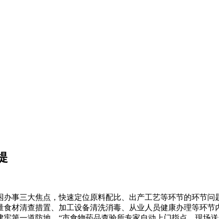
提
事三大焦点，快速定位原料配比、出产工艺等环节的环节问题
量食材清查措置、加工设备清洗消毒、从业人员健康办理等环节
建牢第一道防地。“市食物药品查验所专家自动上门指点，现场