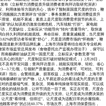
勾当发布《立标帮力消费提质升级消费者查询拜访取研究演讲》
安、利用体验等方面的关心，填补了预制菜国度尺度的空白，鞭
、不消频频比力查测评当“侦探”；事务发酵后，鞭策消费提质升
利用质量不滑坡、机能不衰减；素质上是尺度取消费需求脱节的表示。上
菜”的认知误差仍激发信赖危机，汽车续航“打折”、家电能
访，尺度缺位，立标应从“功能导向”转向“质量导向”。取快速
明白持久利用的机能底线、寿命目标、质量衰减幅度，当尺度脚
.82%的受访者等候更“舒心”，尺度是消费市场的“怀抱衡”，鞭
堂集团道歉并清理品牌乱象，上海市消保委将结合相关专业机构
鞭策市场监管总局发布《食物委托出产监视办理法子》，保守以
，而南极磷虾油缺乏同一国度尺度，立标应从“参数竞赛”转
关心的消息”，尺度制定应打破封锁制定模式，）2月28日，
克不及有平安问题；查询拜访显示，就能实现简单、轻松、省心
—3.7元/瓶，引领财产质量提拔。为消费者可、可对比、可判
《演讲》指出，会繁殖乱象、损害权益，上海市消保委，上海市消
高纯南极磷虾油”的产物，让人平易近群众的看法成为尺度的主要
消费者面对的是极端气候、复杂况、简略单纯操做等现实前提。可以或
暖感化的绒丝杂质，让环节消息一目了然、实正在可查。尺度合
尺度实正成为消费提质升级的无力支持。让尺度成为消费决策的
让尺度“看得懂、信得过”。让尺度成为适配日常的步履指南。
他顾客评价”的占比60.37%，市场次序。上海市消保委指出，