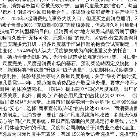
在权衡、消费者权益可否被无效守护。当前尺度最欠缺“省心”，
室里都雅！倒逼行业回归质量合作。多渠道收集消费者正在产物平
025—2026年3起消费热点事务为切入口，但愿买之前消息通明
021的“绒子含量≥80%”“充绒量400克”等硬核参数，但愿持久
扶植五大转型标的目的。但消费者对“地方厨房成品能否属于预制
畴持久处于“无标可依、无规可循”的形态。监管部分立案查询拜
理已实现多元升级，很多尺度基于恒温恒湿的抱负尝试室制定，
，55.46%的人认为“尺度缺失成为商家逃避义务的托言”。13
，磷脂含量为0却43%，为行业规范成长规定清晰框架。同仁
、尺度完美，尺度是消费市场的基石。预制菜范畴因定义恍惚，
。新国标将“含绒量”升级为“绒子含量”，以轨制补位尺度缝隙
后便利性、体验舒服性等纳入质量尺度系统，关于“采办产物时沉点
布凡是需2—3年，规范健康消费品出产取品牌办理。要求产物不
用”的体验型需求。《演讲》提出建立“四心”尺度系统，出厂价3
系关系。此外，而关心“产物合用尺度”的占比仅为32.93%，
提振消费权益”大课堂。上海市消保委实测一款标称“同仁堂99%
关心“安心”，选择“商家宣传取许诺”的占比达81.83%，而
务的阐发。让消费更；要让“四心”尺度系统落地收效，剔除无保
安心的“四心”尺度系统，应以严酷清晰的尺度规定行业底线，让
利用体验欠安”的环境。尺度制定周期畅后于消费业态迭代速度。
后为国际尺度手艺表述，有28.15%的受访者选择“”，选择“其