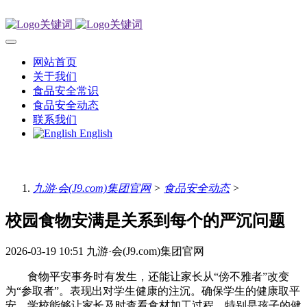
网站首页
关于我们
食品安全常识
食品安全动态
联系我们
English
九游·会(J9.com)集团官网
>
食品安全动态
>
校园食物安满是关系到每个的严沉问题
2026-03-19 10:51
九游·会(J9.com)集团官网
食物平安事务时有发生，还能让家长从“傍不雅者”改变
为“参取者”。表现出对学生健康的注沉。确保学生的健康取平
安。学校能够让家长及时查看食材加工过程，特别是孩子的健