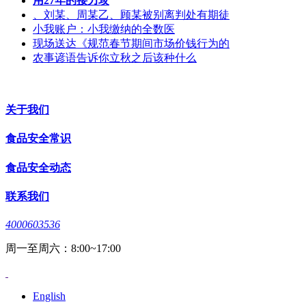
用27年的接力攻
、刘某、周某乙、顾某被别离判处有期徒
小我账户：小我缴纳的全数医
现场送达《规范春节期间市场价钱行为的
农事谚语告诉你立秋之后该种什么
关于我们
食品安全常识
食品安全动态
联系我们
4000603536
周一至周六：8:00~17:00
English