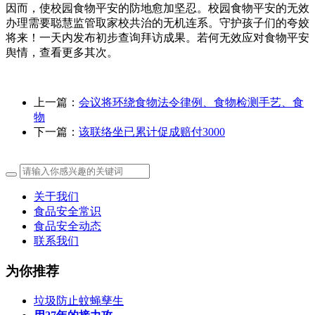
因而，使校园食物平安的防地愈加坚忍。校园食物平安的无效
办理需要聪慧监管取家校共治的无机连系。守护孩子们的夸姣
将来！一天内发布初步查询拜访成果。若何无效应对食物平安
舆情，查看更多其次。
上一篇：
会议将环绕食物法令律例、食物检测手艺、食
物
下一篇：
该联络坐已累计促成赔付3000
关于我们
食品安全常识
食品安全动态
联系我们
为你推荐
垃圾防止蚊蝇孳生