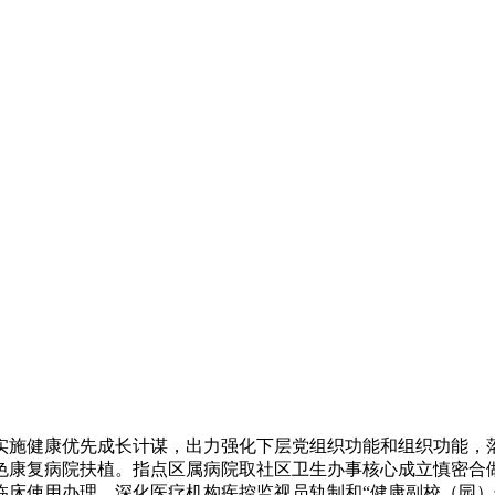
施健康优先成长计谋，出力强化下层党组织功能和组织功能，落
色康复病院扶植。指点区属病院取社区卫生办事核心成立慎密合
临床使用办理，深化医疗机构疾控监视员轨制和“健康副校（园）