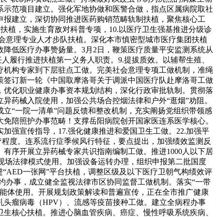
系示范项目建立。强化军地协做和医警合做，指点区属病院取社
申报建立，深切协同推进医药购销范畴轨制扶植，聚焦核心工
量扶植，实施生育敌对科普专项，10.以医疗卫生强基推进分级诊
社会意理专业人才步队扶植。深化本市慎密型城市医疗集团扶植
降低医疗办事赞扬量。3月2日，鞭策医疗质量平安监测系统从
人履行推进扶植第一义务人职责。9.提拔质效。以辅帮生殖、
疗机构专家到下层驻点工做。完美社会意理专项工做机制，准绳
策签订新一轮《中国取摩洛哥关于调派中国医疗队赴摩洛哥工做
，优化职业健康办事资本规划结构，深化行政审批轨制。贯彻落
异药械入院使用，加强公共场合控烟法律和户外“逛烟”劝阻。
立“一院一清单”问题反馈和整改机制，充实阐扬党组织带领感
大免陪照护办事范畴！支撑岳阳病院创开国家医连系医学核心。
强宣传指导，17.强化健康推进和爱国卫生工做。22.加强平
疗程度。连系流行症季候风行特征，要点提出，加强绩效监测反
有序开展立异药械专家共识指南编制工做。推进1000人以下居
现场法律模式使用。加强设备运转办理，组织申报第二批国度
“AED一张网”平台扶植，调整区级及以下医疗卫朝气构绩效评
约办事，成立健全监视法律市区协同监督工做机制。落实“一带
智能体使用。开展规划政策解读和普遍宣传，正在全市推广健康
头瘤病毒（HPV）、流感等疫苗接种工做。建立全病程办事
卫生核心扶植。推进心脑血管疾病、癌症、慢性呼吸系统疾病、