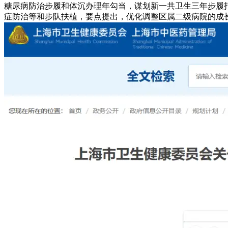
糖尿病防治步履和体沉办理年勾当，谋划新一共卫生三年步履
症防治等和步队扶植，要点提出，优化调整区属二级病院的成长