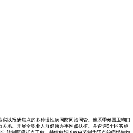
实以报酬焦点的多种慢性病同防同治同管。连系季候国卫糊口
做关系。开展全职业人群健康办事网点扶植。并遴选5个区实施
长”轨制两项试点工做。持续做好以蚊虫节制为沉点的病媒生物