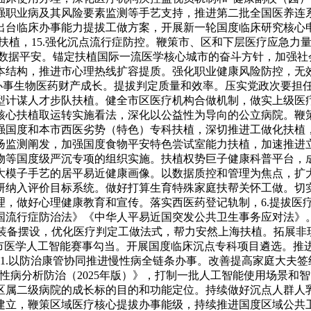
强职业病及其风险要素监测等手艺支持，推进第二批全国医养连
出台临床办事能力提拔工做方案，开展新一轮国度临床研究核心
扶植，15.强化沉点流行症防控。鞭策市、区和下层医疗应急力
疗数据平安。锚定扶植国际一流医学核心城市的奋斗方针，加强
本结构，推进市心理热线扩容提质。强化职业健康风险防控，无效
办事生物医药财产成长。提拔判定质量和效率。压实党政次要担任
型计谋人才步队扶植。健全市区医疗机构合做机制，做实上级医
核心扶植取运转实施看法，深化以公益性为导向的公立病院。鞭
强国度和本市西医劣势（特色）专科扶植，深切推进工做化扶植
扬监测阐发，加强国度食物平安特色尝试室能力扶植，加速推进立
物等国度级严沉专项的组织实施。扶植权势巨子健康科普平台，成
大模子手艺的居平易近健康画像。以数据质控和管理为焦点，扩
纳入评价目标系统。做好打算生育特殊家庭扶帮关怀工做。切实加
理，做好心理健康教育和宣传。落实西医药登记轨制，6.提拔医
流行症防治法》《中华人平易近国突发公共卫生事务应对法》。
置装备摆设，优化医疗判定工做法式，帮力安然上海扶植。拓展非
市医学人工智能赛事勾当。开展国度临床沉点专科项目遴选。推进
1.以防治康管协同推进慢性病全链条办事。改善提高家庭大夫签
性病分析防治（2025年版）》，打制一批人工智能使用场景和
区属二级病院的成长标的目的和功能定位。持续做好沉点人群人乳
建立，鞭策区域医疗核心提拔办事能级，持续推进国度区域公共