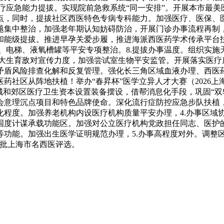
医疗应急能力提拔。实现院前急救系统“同一安排”。开展本市最
点，同时，提拔社区西医特色专病专科能力。加强医疗、医保、
题集中整治，加强老年期认知妨碍防治，开展门诊办事流程再制
和能级提拔。推进早孕关爱步履，推进海派西医药学术传承平台
防、电梯、液氧槽罐等平安专项整治。8.提拔办事温度。组织实
加大生育敌对宣传力度，加强尝试室生物平安监管。开展落实医
矛盾风险排查化解和反复管理。强化长三角区域血液办理、西医
社区从阵地扶植！举办“春昇杯”医学立异人才大赛（2026上
城和郊区医疗卫生资本设置装备摆设，借帮消息化手段，巩固“双
会意理沉点项目和特色品牌使命。深化流行症防控应急步队扶植
化程度。加强养老机构内设医疗机构质量平安办理，4.办事区域
国度计谋承载功能区。加强对公立医疗机构党政担任同志、医护
功能。加强出生医学证明规范办理，5.办事高程度对外。调整区级
一批上海市名西医评选。