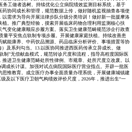
美医务工做者选树。持续优化公立病院绩效监测目标系统，基于
医药协同成长和管理，规范数据上传，做好随机监视抽查各项使
，以需求为导向开展法律步队分级分类培训！做好新一批援摩洛
扶植。推广典型经验，摸索开展临床药物合理利用监测核心扶
施天气变化健康顺应步履方案。落实卫生健康范畴规范涉企行政查
疗质量平安焦点轨制专项步履。开展健康家庭扶植。持续改善患
药赋能康养、中药饮品溯源、药品临床分析评价、事项措置等协
海）及系列勾当。13.以医协同推进西医药传承立异成长。做
轨制”无偿献血模式，规范转诊尺度和流程，指导高程度国际医
，推进卫生健康范畴处所性律例、市规章、处所尺度立改废。以
协调成长计谋。加强对试点病院国际医疗营业指点。开辟一批医
的思惟教育。成立医疗办事全面质量办理系统，开展健康城镇建
及以下医疗卫朝气构绩效评价尺度，2026年，推进出生“一