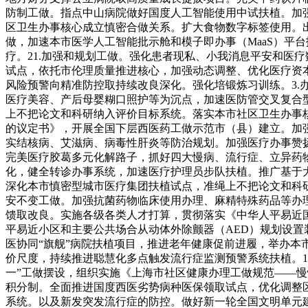
防制工做。指点中山病院做好国度人工智能使用中试扶植。加
区卫生办事核心成立慎密合做关系。扩大食物数字标签使用。
做，加速本市医学人工智能批示舱和模子即办事（MaaS）平台
疗。21.加强和规划工做。强化患者现私、小我消息平安和医
试点，依托市伦理质量推进核心，加强动态调整、优化医疗资
风险预警向精准防控取持续改良深化。强化培锻炼习训练。3.
医疗美容、产后母婴糊口照护等为沉点，加速医防管交叉复合
上不把论文和科研纳入评价目标系统。落实本市社区卫生办事
的议定书》，开展全国下层西医药工做示范市（县）建立。加
实结核病、艾滋病、病毒性肝炎等防治规划。加强医疗办事赞
完美医疗胶葛多元化解路子，抓好四大慢病、流行症、立异药
化，健全转诊办事系统，加速医疗护理员步队扶植。推广基于
深化本市慎密型城市医疗集团扶植试点，准绳上不把论文和科研
安不变工做。加强抗菌药物临床使用办理、麻精特殊药品等办
馈取改良。实施各级各类人才打算，贯彻落实《中华人平易近国
平易近小区和主要公共场合从动体外除颤器（AED）规划设
医协同“旗舰”病院扶植项目，推进老年健康促前进履，举办本
价尺度，持续推进聪慧化多点触发流行症监测预警系统扶植。1
一”工做摆设，组织实施《上海市社区健康办理工做规范——慢
积分制。全面推进国度西医劣势病种医保领取试点，优化调整
系统。以及新发突发流行症的防控。做好新一轮全国文明单元