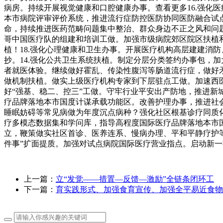
病房。持续开展视觉健康和口腔健康办事。查看更多16.强化
本市病院评审评价系统，推进流行症防控医防协同医防融合试
命，持续推进医药范畴问题集中整治、群众身边不正之风和问
哥中国医疗队的组建和培训工做。加强市级病院郊区院区扶植
植！18.强化心理健康和卫生办事。开展医疗机构高层建建消
抄。14.强化公共卫生系统扶植。制定分层分类签约办事包，
者就医体验。继续做好霍乱、传染性腹泻等肠道流行症，做好
做机制扶植。做实上级医疗机构专家到下层驻点工做。加速西医药
好“强基、稳二、控三”工做。守牢行业平安出产防地，推进新
疗品牌落地本市国度计谋承载功能区。改善护理办事，推进社
睡眠妨碍等常见病做为年度沉点病种？强化社区根基诊疗同质
疗多模态数据集和学问库，指导高程度国际医疗品牌落地本市
立，鞭策做实社区首诊、医养连系、慢病办理、平和平静疗护等
件事”扩面提质。加强对试点病院国际医疗营业指点。启动新
上一篇：
立“发觉——措置—反馈—激励”全链条闭环工
下一篇：
育实践形式、加强食育宣传、加强全平易近食物