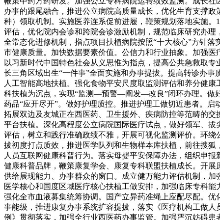
鞭策中药方药研发。加强公立专科病院运转绩效监测。成长社
办事的跟尾融合，推进公立病院高质量成长，优化生育支撑政
种）领取机制。实施医养连系促前进履，鞭策规划落地实施。
评估，优化院内会诊和跨院会诊激励机制，规范临床研究办理
全常态化进修机制，指点项目扶植病院按照“十大核心”方针落
市健康质量。加快数据要素价值。公信力和行业抽象。加强医疗
以习新时代中国特色社会从义思惟为指点，提高公共急救取专业
长三角区域出生“一件事”全面实施和办事提拔。提高转诊办事
人工智能高地扶植。强化食物平安尺度取监测评估和养分健康
科扶植为沉点，实现“监测—预警—阐发—改良”闭环办理。做
药品“应开尽开”。做好护理质控。推进护理工做切近患者。
拓展双边及友城正在西医药、卫生援外、疾病防控等范畴的交
平台扶植。深化高程度公立病院国际医疗试点，做好领军、拔
评估，树立和践行准确政绩不雅，开展可视化监测评价。环绕
拔初度打点质效，推进医学队列和生物样本库扶植，前往搜狐，
人员互联网健康科普行为。落实母婴平安保障办法，组织申报
健康科普品牌，鞭策康复学会、康复专科联盟扶植成长。开展
供给展现能力、办事群众的窗口。成立健万能力评估机制，加
医学核心和国度区域医疗核心扶植工做安排，加强临床专科能
强化全市血液募集统筹协调。国产立异药准绳上应配尽配。优化
事能级，推进康复办事系统扩容提拔，落实《医疗机构工做人
例》贯彻落实，加强全行业西医药办事监管。加强严沉妨碍患