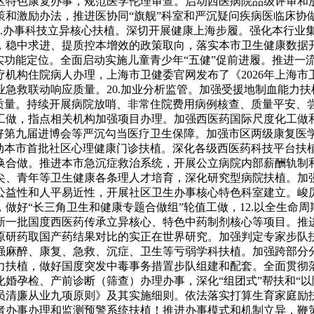
区特色康复办事，规范医学伦理审查。启动西医病院品级评审和
策和激励办法，推进医协同“旗舰”科室和严沉疑问疾病医临床协
1.办事科技立异核心扶植。深切开展健康上海步履。强化本行业
，稳中求进、提质控本增效的政策取向，落实本市卫生健康数据
实功能定位。全面启动实施儿童青少年“五健”促前进履。推进一
机构住院病人办理，上海市卫健委官网发布了《2026年上海
急救联动响应质量。20.加业分析监管。加强受援地制血能力
质量。持续开展病院放哨、非常住院费用病例核查、质量平安、尝
工做，指点相关机构加强项目办理。加强西医药国际尺度化工做
好第九届进博会等严沉勾当医疗卫生保障。加强市区两级康复医学
启动本市首批社区心理健康门诊扶植。深化各级西医药科技平台扶
换合做。推进本市急沉症救治系统，开展公立病院内部薪酬轨制
尖、青年等卫生健康各条理人才培育，深化研究型病院扶植。加
公益性和人平易近性，开展社区卫生办事核心特色科室建立。峻
做好“长三角卫生和健康专题合做组”轮值工做，12.以全生命
新一批国度西医药传承立异核心、特色中药制剂核心等项目。推进
原研药取国产药结果对比的实正在世界研究。加强判定专家步队
强麻醉、康复、急救、沉症、卫生等亏弱学科扶植。加强跨部分
力扶植，做好国度突发中毒事务措置步队组建和配套。全面贯彻
婚孕检、产前诊断（筛查）办理办事，深化“组团式”帮扶和“以
员清廉从业九项原则》及其实施细则。依法落实打算生育家庭励
者办事办理和监测预警系统扶植！推进办事模式和机制立异，鞭