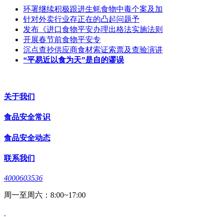
环署继续积极跟进生蚝食物中毒个案及加
针对外卖行业存正在的凸起问题予
发布《进口食物平安办理出格法实施法则
开展春节前食物平安专
沉点查抄供应商食材索证索票及查验演讲
“平易近以食为天”是自的谬误
关于我们
食品安全常识
食品安全动态
联系我们
4000603536
周一至周六：8:00~17:00