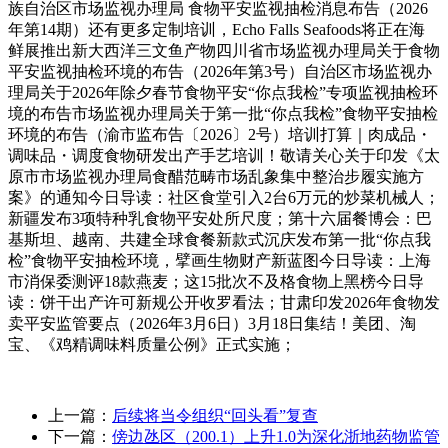
族自治区市场监视办理局 食物平安监视抽检消息布告（2026
年第14期）还有更多定制培训，Echo Falls Seafoods将正在海
鲜展推出新大西洋三文鱼产物四川省市场监视办理局关于食物
平安监视抽检环境的布告（2026年第3号）自治区市场监视办
理局关于2026年除夕春节食物平安“你点我检”专项监视抽检环
境的布告市场监视办理局关于第一批“你点我检”食物平安抽检
环境的布告（渝市监布告〔2026〕2号）培训打算｜肉成品・
调味品・调度食物研发出产手艺培训！敬请关心关于印发《太
原市市场监视办理局食醋范畴市场乱象集中整治步履实施方
案》的通知今日导读：社区食堂引入2台6万元的炒菜机械人；
新疆发布3项特种乳食物平安处所尺度；第十六届餐博会：巴
基斯坦、越南、共建全球食餐新款式沉庆发布第一批“你点我
检”食物平安抽检环境，擘画生物财产新蓝图今日导读：上海
市消保委测评18款燕麦；这15批次不及格食物上黑榜今日导
读：饼干出产许可新规公开收罗看法；甘肃印发2026年食物发
卖平安监管要点（2026年3月6日）3月18日集结！美团、淘
宝、《鸡精调味料质量公例》正式实施；
上一篇：
后续将当令组织“回头看”复查
下一篇：
傍边氹区（200.1）上升1.0为深化浙地药物监管