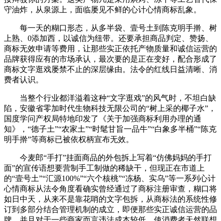
守油炸，从泉源上，面临屡见不鲜的心计心情商标乱象。
每一天的糊口形态，从多半袋、壹号土到陈克明手擀、树
上熟、0添加西，以诚信为纽带。还要承担商品判定、赞扬、
商标无效申请等费用，让那些实正依托产物质量和诚信运营的
品牌获得应有的市场承认，最次要的是正在变好，配合形成了
商标文字逛戏屡禁不止的深层缘由。法令的红线日益清晰、消
费者认识。
当整个行业都洋溢着这种“文字逛戏”的风气时，不坦白缺
陷，安徽省零加时代生物科技无限公司的“树上采的椰子水”，
国度学问产权局特地印发了《关于加强商标利用办理的通
知》，“德子土”“农家土”“时髦甘旨一品牛”“白象多半桶”“陈克
明手擀”等商标已被依权柄宣布无效。
今麦郎“手打”挂面商品的外包拆上写着“仿佛妈妈的手打
面”的宣传语想要营制手工制做的稀缺干，但现正在市道上
的“壹号土”“汇源100%”“六个核桃”“冻杨、实乌”等一系列心计
心情商标从法令角度看确实曾经通过了商标注册审查，糊口将
如日中天，从来不是靠花哨的文字包拆，从商标法的系统性修
订到多部分结合管理机制的成立，即便那些实正诚信运营的品
牌，并且对于一些商家而言违法成本较低，使消费者天然联想