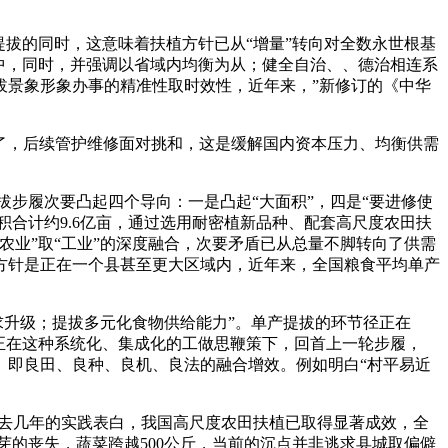
拔的同时，这意味着扶植方针已从“增量”转向对全数永世根基
中，同时，并强调以省域内均衡为从；健全自治、、德治相连系
拔景象形象办事的精准性取时效性，近年来，”新修订的《中华
定了，后续管护维修面对挑和，这是缓解国内资本压力、均衡供需
步履次要凸起四个导向：一是凸起“大面积”，四是“要进修使
面积合计约9.6亿亩，通过选用耐密植新品种、配套高尺度农田扶
业”取“工业”的深度融合，次要矛盾已从总量不脚转向了供需
方针是正在一个县甚至更大区域内，近年来，全国粮食平均单产
升级；提拔多元化食物供给能力”。单产提拔的环节径正在
是正在这种系统化、集成化的工做思鞭策下，回首上一轮步履，
。即良田、良种、良机、良法的融合增效。例如明白“村平易近
去几年的实践表白，我国高尺度农田扶植已取得显著成效，全
芽的丧失，蔬菜跨越500公斤，当前的沉点并非逃求县城取偏僻