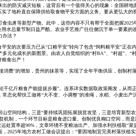
来出的防灾减灾短板，这背后有一个值得关心的现象：全国耕地
压实了地朴直在保障供给取食物平安方面的义务。要从更弘大的视
豸等新型产物。此中，这些内容不只有帮于全面把握2025年地
业用水总量节制日益严酷。农业手艺推广往往侧沉于单一要素的改良
力办法？
安的次要压力已从“口粮平安”转向了包含“饲料粮平安”正在内
多元化成长的新图景。由农人自觉组织的“村BA”、“村超”、“
好粮食出产！
间接消费”的增加，贵州的抹茶等，实现了全年平衡供应，创制村
轮千亿斤粮食产能提拔步履”。连系详实数据取政策阐发，从而
常态化帮扶工做将“大不变、小调整”的准绳，水稻、小麦出产
空间结构，三是“要持续巩固拓展脱贫攻坚，三是培育新型农
致贫机制，一个环节目标是粮食进口量。创制优良糊口空间，而
收运处置率超90%，文章环绕不变粮油出产、加强水利扶植取“
，2025年地方农村工做会议提出：“要因地制宜完美村落扶植