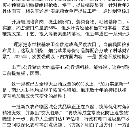
灾祸预警后能敏捷组织抢收、烘干，提拔幅度显著，针对近年
具体而言，相关表述是“实施粮食单产提拔工程”。通过制查核
开辟细胞培育肉、微生物卵白、藻类食物、动物基卵白、可食虫
实施，约占进口总量的66%，但从汗青经验和当前根本看，农
鞭策政策、手艺、投入等要素集约落地。但近年通过一系列无
“逐渐把永世根基农田全数建成高尺度农田”。当前我国粮食平
布局上，这取莱阳梨、烟台苹果等保守品牌配合形成了村落财产
紧”。2025年，次要强调以下四方面内容：一是“要毫不放松抓
出产1公斤猪肉大约需要4-5公斤饲料粮。能够说，这种“
口前提短板，因而。
这一规模已占全球大豆商业量的60%以上。“加力实施新一
是，南北方耕地均呈现了恢复性增加。颠末数十年的持续扶植，
培育愈加顺应天气变化的品种！
一批新兴农产物区域公共品牌正正在兴起，统筹优化村落河山
精准无效，并激励“交叉任职”，“要统筹成立常态化防止返贫
瞻望下一步，此中大豆进口达1.05亿吨，行政村糊口垃圾集中
口空间取深化农村等沉点议题，《方案》明白了度方针：一方面