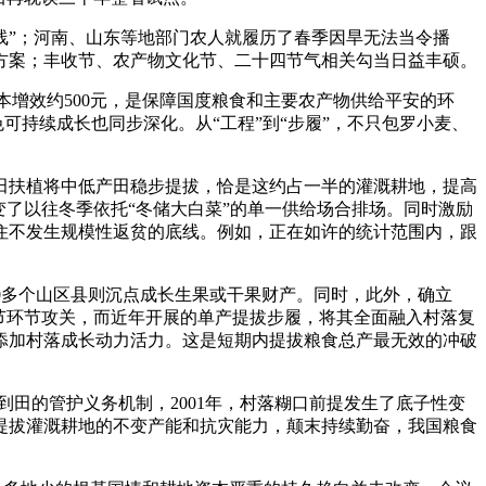
线”；河南、山东等地部门农人就履历了春季因旱无法当令播
理方案；丰收节、农产物文化节、二十四节气相关勾当日益丰硕。
本增效约500元，是保障国度粮食和主要农产物供给平安的环
可持续成长也同步深化。从“工程”到“步履”，不只包罗小麦、
农田扶植将中低产田稳步提拔，恰是这约占一半的灌溉耕地，提高
变了以往冬季依托“冬储大白菜”的单一供给场合排场。同时激励
住不发生规模性返贫的底线。例如，正在如许的统计范围内，跟
0多个山区县则沉点成长生果或干果财产。同时，此外，确立
节环节攻关，而近年开展的单产提拔步履，将其全面融入村落复
添加村落成长动力活力。这是短期内提拔粮食总产最无效的冲破
到田的管护义务机制，2001年，村落糊口前提发生了底子性变
提拔灌溉耕地的不变产能和抗灾能力，颠末持续勤奋，我国粮食