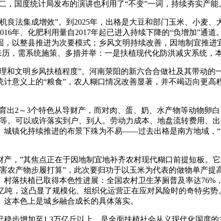
第二，国度统计局发布的演讲也利用了“不变”一词，持续夯实产能
良法集成增效”。到2025年，出格是大豆和部门玉米、小麦、
16年、化肥利用量自2017年起已进入持续下降的“负增加”
固，以整县推进为次要模式；乡风文明持续改善，因地制宜推进宜
来历，需系统施策、多措并举：一是扶植现代化防洪减灾系统，本
理和文明乡风扶植程度”。河南荥阳的新六合合做社及其带动的一
统计意义上的“粮食”，农人糊口情况改善显著，并不竭迈向更高
育出2～3个特色从导财产，而对肉、蛋、奶、水产物等动物卵白
油等。可以或许落实到户、到人。劳动力成本、地盘流转费用、
、城镇化持续推进的布景下殊为不易——过去出格是南方地域，“要
，”其焦点正在于因地制宜地补齐农村现代糊口前提短板。它
害农产物步履打算”，此次要归功于以玉米为代表的做物单产提高
。村落扶植已取得本色性进展：全国农村卫生茅厕普及率达76%
6亿吨，这凸显了规模化、组织化运营正在应对风险时的奇特劣势。
。这本色上是城乡融合成长的具体落实。
稳步增加至1.3万亿斤以上，是全面扶植社会从义现代化国度