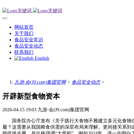
网站首页
关于我们
食品安全常识
食品安全动态
联系我们
English
九游·会(J9.com)集团官网
>
食品安全动态
>
开辟新型食物资本
2026-04-15 19:03
九游·会(J9.com)集团官网
国务院办公厅发布《关于践行大食物不雅建立多元化食物供给
履？这需要从我国粮食供需的深层布局来理解。更间接关系到农人
能提拔步履，并出格强调“大面积”，例如2024年，进一步