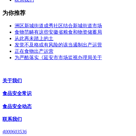
为你推荐
洲区新城街道成秀社区结合新城街道市场
食物范畴有这些安徽省粮食和物资储蓄局
从此再未踏上的土
发觉不及格或有风险的该当遏制出产运营
正在食物出产运营
为严酷落实《延安市市场监视办理局关于
关于我们
食品安全常识
食品安全动态
联系我们
4000603536