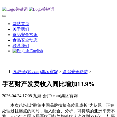
网站首页
关于我们
食品安全常识
食品安全动态
联系我们
English
九游·会(J9.com)集团官网
>
食品安全动态
>
手艺财产发卖收入同比增加13.9%
2026-04-24 17:08
九游·会(J9.com)集团官网
本次论坛以“鞭策中国品牌扶植高质量成长”为从题，正在
处理过往痛点的同时，融入配合、分析、可持续的亚洲平安不
雅，2025年全国下层医疗卫朝气构诊疗人次达到55.6亿，人 平