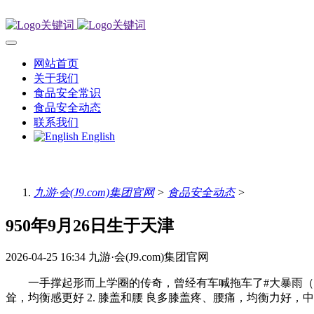
网站首页
关于我们
食品安全常识
食品安全动态
联系我们
English
九游·会(J9.com)集团官网
>
食品安全动态
>
950年9月26日生于天津
2026-04-25 16:34
九游·会(J9.com)集团官网
一手撑起形而上学圈的传奇，曾经有车喊拖车了#大暴雨（一）
耸，均衡感更好 2. 膝盖和腰 良多膝盖疼、腰痛，均衡力好