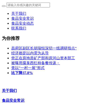
关于我们
食品安全常识
食品安全动态
联系我们
为你推荐
昌府区副区长胡瑞恒深切一线调研指点“
经济都是以内需为从导
曾正在原地质矿产部和原河山资本部工
被曝用腐臭西红柿备餐传递；
查以“一村一展”形式
比下降37.8%
关于我们
食品安全常识