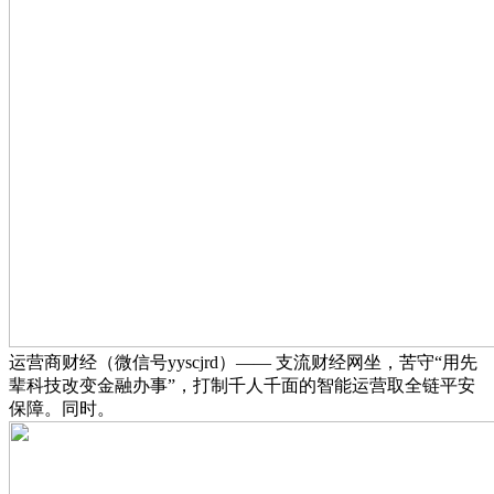
运营商财经（微信号yyscjrd）—— 支流财经网坐，苦守“用先
辈科技改变金融办事”，打制千人千面的智能运营取全链平安
保障。同时。