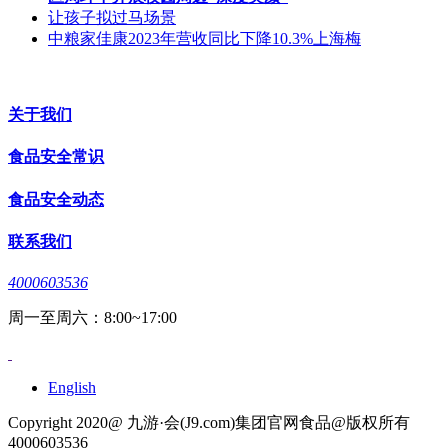
让孩子拟过马场景
中粮家佳康2023年营收同比下降10.3%上海梅
关于我们
食品安全常识
食品安全动态
联系我们
4000603536
周一至周六：8:00~17:00
English
Copyright 2020@ 九游·会(J9.com)集团官网食品@版权所有
4000603536