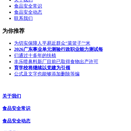
食品安全常识
食品安全动态
联系我们
为你推荐
为切实保障人平易近群众“菜篮子”“米
2026广东事业单元测验行政职业能力测试每
们通过十多年的扶植
丰乐喷鼻料新厂目前已取得食物出产许可
育学校将继续以党建为引领
公式及文字也能够添加删除等编
关于我们
食品安全常识
食品安全动态