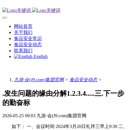
网站首页
关于我们
食品安全常识
食品安全动态
联系我们
English
九游·会(J9.com)集团官网
>
食品安全动态
>
.发生问题的缘由分解1.2.3.4.....三.下一步
的勤奋标
2026-05-25 09:03
九游·会(J9.com)集团官网
如下： 一、会议时间 2024年3月20日礼拜三早上9:30 二、