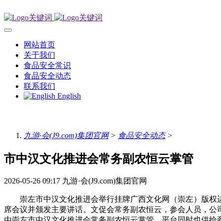
网站首页
关于我们
食品安全常识
食品安全动态
联系我们
English
九游·会(J9.com)集团官网
>
食品安全动态
>
市中汉文化推进会常务副农恒云掌管
2026-05-26 09:17
九游·会(J9.com)集团官网
崇左市中汉文化推进会举行挂牌广西文化网（崇左）版权运
席会议并颁发主要讲话。文促会常务副农恒云，参会人员，公司
由崇左市中汉文化推进会常务副农恒云掌管，平台同时也供给商