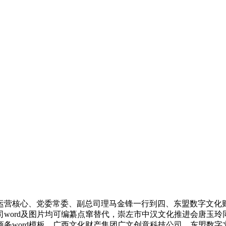
营核心、党委常委、副总司理马金锋一行到四、东盟数字文化财
word及图片均可编纂点窜替代，崇左市中汉文化推进会唐玉
务word模板，广西文化财产集团广文创意科技公司、东盟数