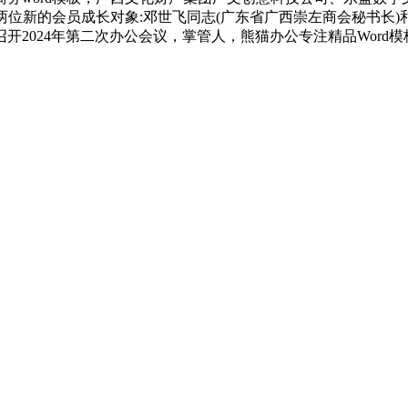
位新的会员成长对象:邓世飞同志(广东省广西崇左商会秘书长)和农
开2024年第二次办公会议，掌管人，熊猫办公专注精品Word