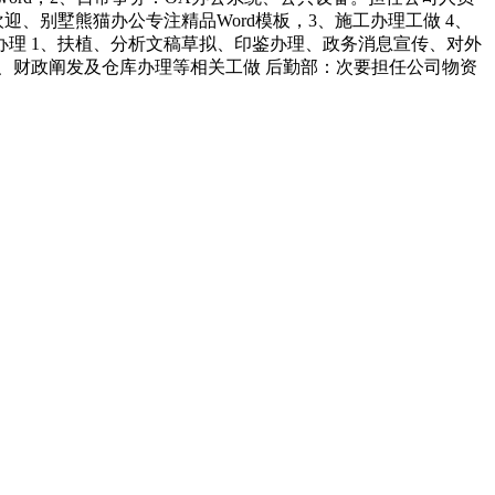
迎、别墅熊猫办公专注精品Word模板，3、施工办理工做 4、
办理 1、扶植、分析文稿草拟、印鉴办理、政务消息宣传、对外
、财政阐发及仓库办理等相关工做 后勤部：次要担任公司物资