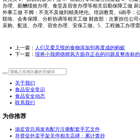
办理、薪酬绩效办理、食堂及宿舍办理等相关后勤保障工做 厨房部
外事工做 不脚：不克不及做到精美绝伦。培训教育。6岗亭：
联络、会务保障、分析协调等相关工做 财政部：次要担任公司
采购、配送、办理、宿舍办理、安保工做。5、工程施工办理
上一篇：
人们又爱又恨的食物添加剂再度成的蚂蚁
下一篇：
现将小我师德师风方面存正在的问题及整改标的
关于我们
食品安全常识
食品安全动态
联系我们
为你推荐
场监管总局发布配方注册配套手艺文件
并督促外卖平架关停相关店肆；累计查抄