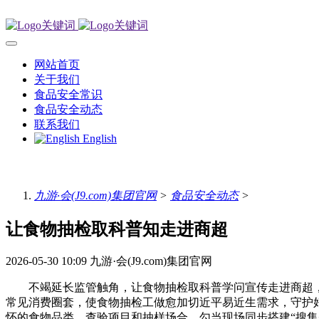
网站首页
关于我们
食品安全常识
食品安全动态
联系我们
English
九游·会(J9.com)集团官网
>
食品安全动态
>
让食物抽检取科普知走进商超
2026-05-30 10:09
九游·会(J9.com)集团官网
不竭延长监管触角，让食物抽检取科普学问宣传走进商超，由
常见消费圈套，使食物抽检工做愈加切近平易近生需求，守护好
怀的食物品类、查验项目和抽样场合，勾当现场同步搭建“搜集+