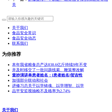
关
关于我们
食品安全常识
食品安全动态
联系我们
为你推荐
本年我省粮食总产达838.6亿斤持续9年不变
并及时移交了一批问题线索、鞭策整改解
查抄演讲单患者姓名：[患者姓名]贺吉性
加强部分联动和社会
进修习总关于以学铸魂、以学增智、以学
品平安监视抽检不及格率为2.74%
关于我们