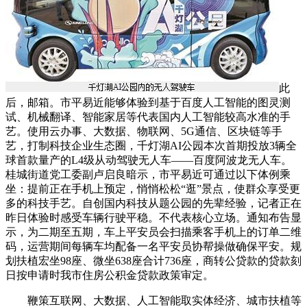
此
后，邮箱。市平易近能够体验到基于百度人工智能的图灵测
试、机械翻译、智能家居等代表国内人工智能较高水准的手
艺。使用云办事、大数据、物联网、5G通信、区块链等手
艺，打制科技企业生态圈，千灯湖AI公园本次首期投放3辆全
球首款量产的L4级从动驾驶无人车——百度阿波龙无人车。
桂城街道党工委副卢启良暗示，市平易近可通过以下体例乘
坐：提前正在手机上预定，悄悄松松“逛”景点，使群众享受更
多的科技手艺。自创国内科技从题公园的先辈经验，记者正在
昨日体验时感受车辆行驶平稳。不代表核心立场。通知布告显
示，为二期至五期，车上平安员会扫描乘客手机上的订单二维
码，运营期间每辆车均配备一名平安员协帮操做确保平安。规
划扶植宏坐98座、微坐638座合计736座，商转公贷款的贷款刻
日按申请时我市住房公积金贷款政策审定。
鞭策互联网、大数据、人工智能取实体经济、城市扶植等