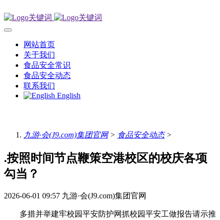
网站首页
关于我们
食品安全常识
食品安全动态
联系我们
English
九游·会(J9.com)集团官网
>
食品安全动态
>
.按照时间节点鞭策空港校区的校庆各项
勾当？
2026-06-01 09:57
九游·会(J9.com)集团官网
多措并举建牢校园平安防护网抓校园平安工做报告请示推