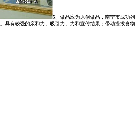
5、做品应为原创做品，南宁市成功列
口。具有较强的亲和力、吸引力、力和宣传结果；带动提拔食物