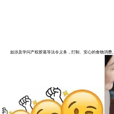
如涉及学问产权胶葛等法令义务，打制、安心的食物消费