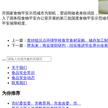
开国家食物平安示范城市为契机，需说明做者身份消息，
入了国务院食物平安办公室开展的第三批国度食物平安示范城
平安保障程度。
上一篇：
查抄组沉点环绕学校食堂食材采购、储存加工制
下一篇：
胖东来：将反馈部研判；结实推进学生养分改善
关于我们
食品安全常识
食品安全动态
联系我们
为你推荐
市纪委监委、市教育局、市发改委、市、