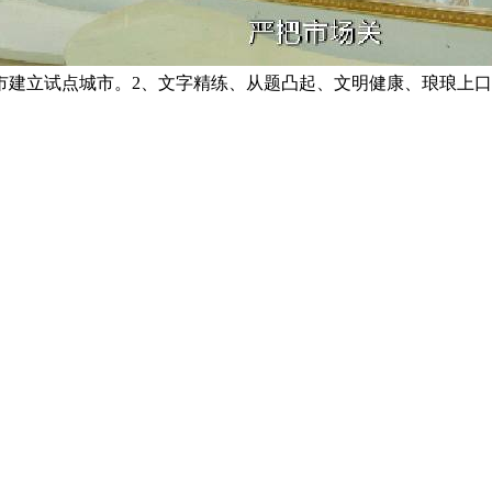
市建立试点城市。2、文字精练、从题凸起、文明健康、琅琅上