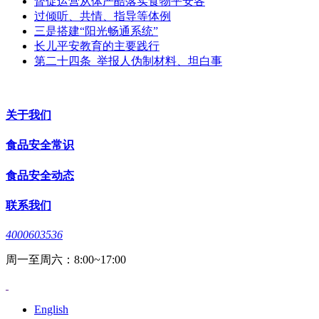
督促运营从体严酷落实食物平安各
过倾听、共情、指导等体例
三是搭建“阳光畅通系统”
长儿平安教育的主要践行
第二十四条 举报人伪制材料、坦白事
关于我们
食品安全常识
食品安全动态
联系我们
4000603536
周一至周六：8:00~17:00
English