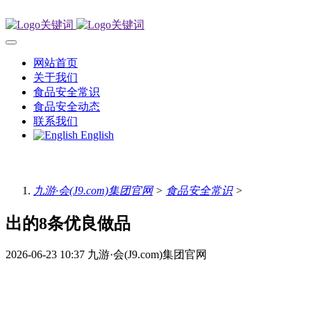
网站首页
关于我们
食品安全常识
食品安全动态
联系我们
English
九游·会(J9.com)集团官网
>
食品安全常识
>
出的8条优良做品
2026-06-23 10:37
九游·会(J9.com)集团官网