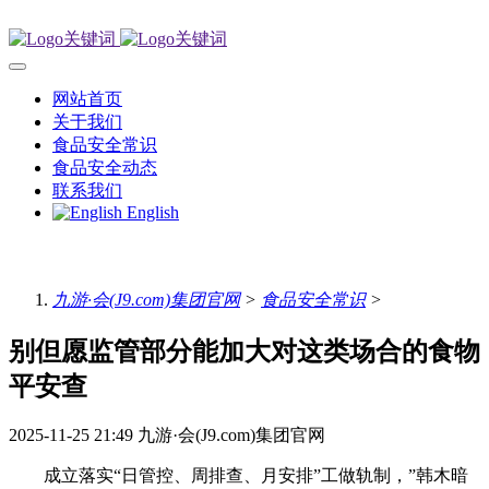
网站首页
关于我们
食品安全常识
食品安全动态
联系我们
English
九游·会(J9.com)集团官网
>
食品安全常识
>
别但愿监管部分能加大对这类场合的食物
平安查
2025-11-25 21:49
九游·会(J9.com)集团官网
成立落实“日管控、周排查、月安排”工做轨制，”韩木暗