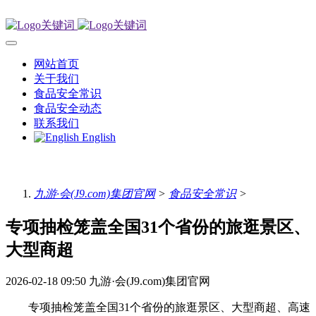
网站首页
关于我们
食品安全常识
食品安全动态
联系我们
English
九游·会(J9.com)集团官网
>
食品安全常识
>
专项抽检笼盖全国31个省份的旅逛景区、
大型商超
2026-02-18 09:50
九游·会(J9.com)集团官网
专项抽检笼盖全国31个省份的旅逛景区、大型商超、高速