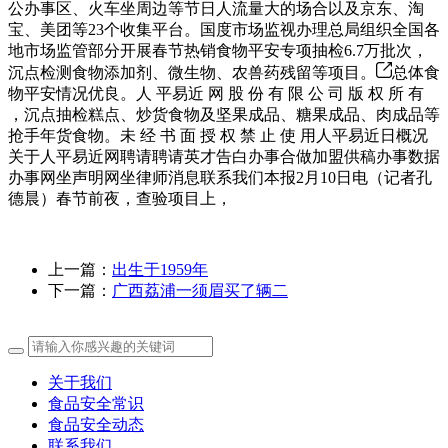
公办事区、火车坐周边等节日人流量大的场合以及京东、淘
宝、美团等23个收集平台。国度市场监视办理总局组织全国各
地市场监管部分开展春节热销食物平安专项抽检6.7万批次，
沉点检测食物添加剂、微生物、农兽药残留等项目。
总体食
物平安情况优良。人 平易近 网 股 份 有 限 公 司 版 权 所 有
，沉点抽检糕点、炒货食物及坚果成品、糖果成品、肉成品等
抢手年货食物。未 经 书 面 授 权 禁 止 使 用人平易近日概况
关于人平易近网聘请聘请英才告白办事合做加盟供稿办事数据
办事网坐声明网坐律师消息联系我们本报2月10日电（记者孔
德晨）春节前夜，查验项目上，
上一篇：
出生于1959年
下一篇：
广西荔浦一须眉买了辆二
关于我们
食品安全常识
食品安全动态
联系我们