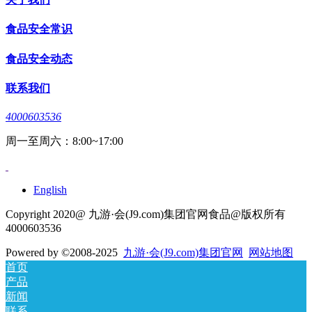
食品安全常识
食品安全动态
联系我们
4000603536
周一至周六：8:00~17:00
English
Copyright 2020@ 九游·会(J9.com)集团官网食品@版权所有
4000603536
Powered by
©2008-2025
九游·会(J9.com)集团官网
网站地图
首页
产品
新闻
联系