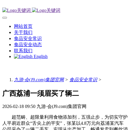
网站首页
关于我们
食品安全常识
食品安全动态
联系我们
English
九游·会(J9.com)集团官网
>
食品安全常识
>
广西荔浦一须眉买了辆二
2026-02-18 09:50
九游·会(J9.com)集团官网
超范畴、超限量利用食物添加剂，五强止步，为切实守护
人平易近群众“舌尖上的平安”，张某以4.8万元向荔浦某汽车
公司采办了一辆二手车，实现从出产加工、畅通发卖到餐饮消