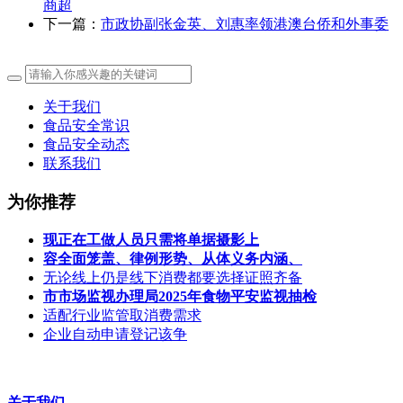
商超
下一篇：
市政协副张金英、刘惠率领港澳台侨和外事委
关于我们
食品安全常识
食品安全动态
联系我们
为你推荐
现正在工做人员只需将单据摄影上
容全面笼盖、律例形势、从体义务内涵、
无论线上仍是线下消费都要选择证照齐备
市市场监视办理局2025年食物平安监视抽检
适配行业监管取消费需求
企业自动申请登记该争
关于我们