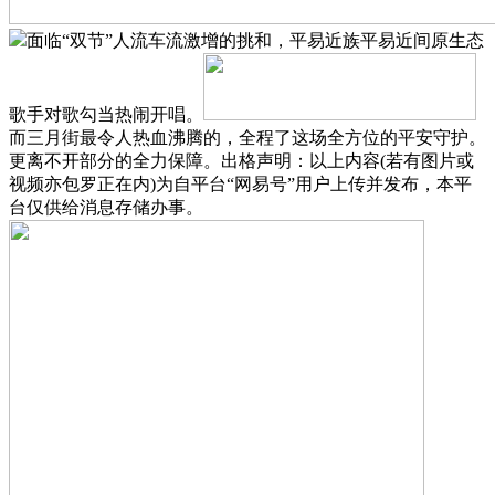
面临“双节”人流车流激增的挑和，平易近族平易近间原生态
歌手对歌勾当热闹开唱。
而三月街最令人热血沸腾的，全程了这场全方位的平安守护。
更离不开部分的全力保障。出格声明：以上内容(若有图片或
视频亦包罗正在内)为自平台“网易号”用户上传并发布，本平
台仅供给消息存储办事。