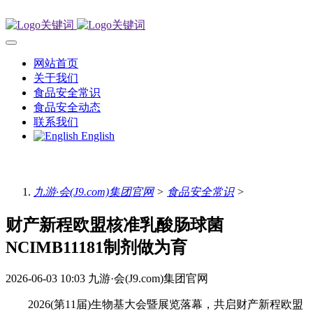
网站首页
关于我们
食品安全常识
食品安全动态
联系我们
English
九游·会(J9.com)集团官网
>
食品安全常识
>
财产新程欧盟核准乳酸肠球菌
NCIMB11181制剂做为育
2026-06-03 10:03
九游·会(J9.com)集团官网
2026(第11届)生物基大会暨展览落幕，共启财产新程欧盟