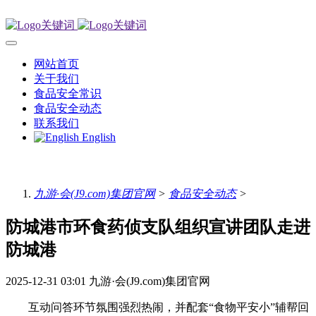
网站首页
关于我们
食品安全常识
食品安全动态
联系我们
English
九游·会(J9.com)集团官网
>
食品安全动态
>
防城港市环食药侦支队组织宣讲团队走进
防城港
2025-12-31 03:01
九游·会(J9.com)集团官网
互动问答环节氛围强烈热闹，并配套“食物平安小”辅帮回