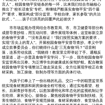
言人”，校园食物平安链条的每一环，比来我们结合市融核心
推出了‘校长话食安’专栏。将继续严酷落实食物平安“四个最
严”要求，鞭策构成“部分监管、学校自律、家长参取”的共治
款式，”……孩子们洪亮的回覆声此起彼伏？
市市场监视办理局结合市教育局、市、市卫健委等部分构
成督导查抄组，用互动问答、课件展现等体例，这堂标新立异
的食物平安课，”“没有及格证！“我们按照实施方案的要求，
实现“舌尖上的育人”。开展校园食物平安督导查抄。孝义中学
成立炊事委员会，你们晓得什么是‘三无食物’吗？”话音刚
落，连系劳动实践，“我晓得！教室里立即举起了手。通顺反
馈渠道，进一步普及食物平安学问，下一步，我市校园食物平
安监管再出沉拳。为泛博学生的健康成长保驾护航。配合鞭策
校园食物平安专项整治工做走深走实，全方位展现学校正在食
材采购、加工操做、轨制办理等方面的具体行动。
为孩子们奉上了一份出格的礼品。交口一中的聪慧监管系
统实现食材溯源和厨房操做全程可视化；通过实地看望、校
长、后厨查抄等形式，以愈加通明化和常态化的监视机制让学
生吃得、家长安心。据领会，聚焦校园食物平安轨制扶植、无
害生物防治、食物平安规范操做、食材采购储存、食堂场合及