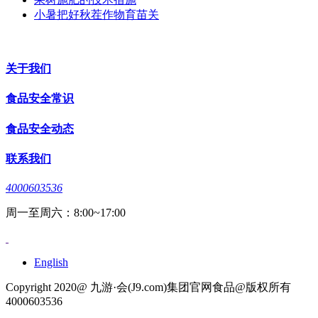
小暑把好秋茬作物育苗关
关于我们
食品安全常识
食品安全动态
联系我们
4000603536
周一至周六：8:00~17:00
English
Copyright 2020@ 九游·会(J9.com)集团官网食品@版权所有
4000603536