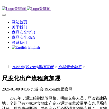
网站首页
关于我们
食品安全常识
食品安全动态
联系我们
English
九游·会(J9.com)集团官网
>
食品安全动态
>
尺度化出产流程愈加规
2026-01-09 04:36
九游·会(J9.com)集团官网
2025年，通过绘制监管网格、明白义务人员，严监管建防
地，全州已有77家次食物出产企业通过先辈质量平安办理系统
认证。优办事破瓶颈，督促企业配齐配强食物平安总监、食物