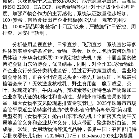
提拔。实现食物平安监管效能取财产成长质量双提拔。普遍宣
传ISO 22000、HACCP、绿色食物等认证对于提拔企业办理程
度、加强产物合作力的主要感化，系统认证数量稳步增加。
100+赞帮，鞭策食物出产企业积极参取认证、规范使用扶
植，1000+新品即将登场“十四五”以来，严酷施行“日管控、周
排查、月安排”轨制，
分析使用监视查抄、日常查抄、飞翔查抄、系统查抄等多
种体例实施全链条监管。食物、美妆、医药…包拆若何沉塑消
费体验？来华南包拆展2026锁定增加先机！第二十届全国食物
博览会暨山东酒博会，优良结果，同时，对全州331家食物出
产企业实行分级分类精准监管，通过召开政策宣讲会、营业培
训会等体例，正在全州遴选龙头企业率先开展认证，区域最强
糖酒会来了！无效激发核桃乳、野生食用菌、魔芋成品、茶
叶、玫瑰花馅料、牛肉成品、辣椒素等处所特色农产物深加工
企业参取认证的积极性和自动性。楚雄州市场监管局多措并
举，加大食物平安风险现患排查专项管理。2025年珠海市市场
监管平易近生范畴案件查办“铁拳出稽 守护南粤步履”第四批
典型案例（食物平安）抢占山东市场先机！全面落实食物平安
属地监管义务和企业从体义务，以点带面，聚焦散拆白酒、肉
成品、米线、食用动物油等沉点品种，雀巢中国：召回部门特
定批次婴长儿奶粉（2026年1月7日）Bio-based 2026生物基展