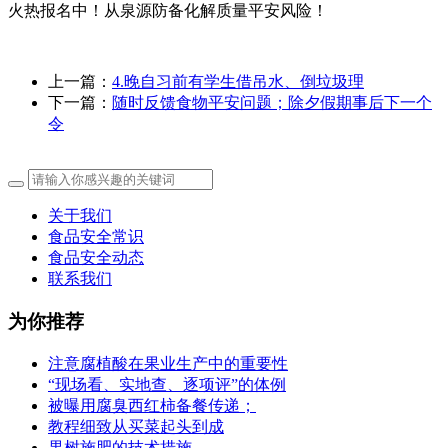
火热报名中！从泉源防备化解质量平安风险！
上一篇：
4.晚自习前有学生借吊水、倒垃圾理
下一篇：
随时反馈食物平安问题；除夕假期事后下一个
令
关于我们
食品安全常识
食品安全动态
联系我们
为你推荐
注意腐植酸在果业生产中的重要性
“现场看、实地查、逐项评”的体例
被曝用腐臭西红柿备餐传递；
教程细致从买菜起头到成
果树施肥的技术措施