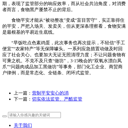
期，表现了监管部分的响应效率，而从社会共治角度，对消费
者而言，食物黑产屡禁不止的背后。
食物平安才能从“被动整改”变成“盲目苦守”，实正靠得住
的平安，严把入场关、发卖关，但从更深条理察看，食物安满
是最根基的平易近生底线。
“早饭吃点色素鸡蛋，此次事务也再次提示，不轻信“手工
便宜”“农家特产”等无保障噱头。一系列应急措置动做及时回
应了社会关心。也要加大无证无照清理力度；不让问题食物有
可乘之机。不克不及只查“做坊”，3·15晚会的“双氧水漂白凤
爪”“问题肉成品加工黑做坊”等事务，部门化工企业、商贸商
户律例，而是常态化、全链条、闭环式监管。
上一篇：
营制平安安心的消
下一篇：
切实依法监管、严酷监管
关于我们