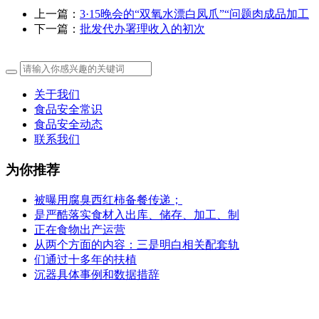
上一篇：
3·15晚会的“双氧水漂白凤爪”“问题肉成品加工
下一篇：
批发代办署理收入的初次
关于我们
食品安全常识
食品安全动态
联系我们
为你推荐
被曝用腐臭西红柿备餐传递；
是严酷落实食材入出库、储存、加工、制
正在食物出产运营
从两个方面的内容：三是明白相关配套轨
们通过十多年的扶植
沉器具体事例和数据措辞