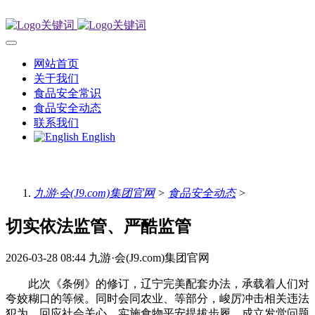
网站首页
关于我们
食品安全常识
食品安全动态
联系我们
English
九游·会(J9.com)集团官网
>
食品安全动态
>
切实依法监管、严酷监管
2026-03-28 08:44
九游·会(J9.com)集团官网
此次《条例》的修订，辽宁完美配套办法，承载着人们对
夸姣糊口的等候。同时会同农业、等部分，峻厉冲击相关违法
犯为，回应社会关心，实施食物平安提拔步履，成立发觉问题