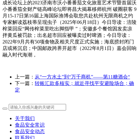
成长论坛上的2023济南市沃小番番茄文化旅逛艺术节暨首届沃
小番番茄全财产链高峰论坛即将昌大揭幕移师杭州 破圈获客 9
月15-17日第16届上海国际渔博会取您共赴杭州无限商机之约
专家解读荔枝蒂呈现虫子（2025年06月18日）今日导读：涪陵
榨菜回应“网传榨菜里吃出脚指甲 ”；安徽多个餐馆因发卖凉
拌黄瓜被罚款；出名超市回应被曝卖过时啤酒；今日导读：
2022年9月共有50项食物及相关尺度正式实施；海底捞封闭门
店或将沉启；中国邮政跨界开超市（2022年8月1日）嘉会回响
融入时代海潮，
上一篇：
从“一方水土”到“万千商机”——第11糖酒会“
下一篇：
转账汇款多核实；就近寻找平安避险场合；确
定
关于我们
食品安全常识
食品安全动态
联系我们