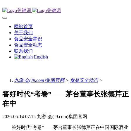
网站首页
关于我们
食品安全常识
食品安全动态
联系我们
English
九游·会(J9.com)集团官网
>
食品安全动态
>
答好时代“考卷”——茅台董事长张德芹正
在中
2026-05-14 07:15
九游·会(J9.com)集团官网
答好时代“考卷”——茅台董事长张德芹正在中国国际酒业