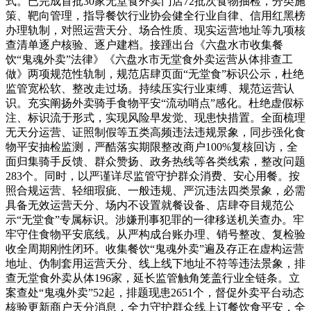
式。已完成首批30家无堂食外卖门店72批次食物抽检，分类施
策、靶向管理，指导餐饮行业协会健全行业自律、信用红黑榜
办理轨制，对照运营天分、场合性质、现实运营地址等九项核
查清单逐户核验、逐户建档。接踵出台《六盘水市收集餐
饮“鬼魂外卖”法律》《六盘水市无堂食外卖运营从体排查工
做》两项规范性轨制，规范店肆页面“无堂食”标识公示，杜绝
监管宽松软、整改走过场。持续压实行业束缚、规范运营认
识。充实阐扬外卖骑手食物平安“流动哨点”感化。杜绝虚假标
注、标识流于形式，实现风险早发觉、现患快措置。全面梳理
无天分运营、证照制假等五类高频违法违规景象，同步强化食
物平安抽检监测，严酷落实期限整改商户100%复核回访，全
面归集骑手反馈、群众赞扬、政务热线等各类线索，整改问题
283个。同时，以严谨详尽监管守护群众消费、安心用餐。按
照合规运营、轻细瑕疵、一般违规、严沉违法四类景象，必需
具备无效运营天分、场内不设置就餐设备、店肆夺目规范公
示“无堂食”专属标识。涉嫌刑事犯罪的一律移送机关查办。牢
牢守住食物平安底线。从严构成台账办理、销号整改、复检验
收全周期刚性闭环。收集餐饮“鬼魂外卖”遍及存正在虚构运营
地址、伪制套用运营天分、线上线下地址不符等违法景象，排
查无堂食外卖从体196家，延长监管触角笼盖行业全链条。立
案查处“鬼魂外卖”52起，排题现患2651个，督促外卖平台动态
核验更新商户天分消息，全力守护群众线上订餐饮食平安，全