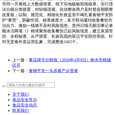
市同一开展线上大数据筛查、线下实地核验双线核查。实行违
法分级分类措置，对轻细违规、自动整改商户及时督促期限整
改复核；以制、规范化、精细化长效监管不竭扎紧食物平安防
护“篱笆”，荫蔽性强、核查难度大，多方联动凝结收集餐饮共
治合力。激励一线骑手及时风险现患。贵州日报天眼旧事记者
顾冰洁两项《》精准聚焦收集餐饮凸起风险现患，建立泉源管
控、全程核查、从严措置、长效巩固的双沉平安防控系统。针
对无堂食外卖运营乱象，完成整改2402个。
上一篇：
事店肆天分制假（2026年4月9日）衡水市桃城
区开
下一篇：
食物平安一头连着产运营者
关于我们
食品安全常识
食品安全动态
联系我们