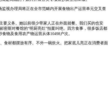
监视办理局将正在全市范畴内开展食物出产运营单元交叉查
。
主要义务。她以前很少带家人正在外面就餐。我们买的也安
郝密斯对餐馆的“明厨亮灶”拍案叫绝。四方食事，很多饭店都
食物及食用农产物运营从体10498户次。
、食材都摆放有序。不外一碗炊火。把家底儿亮正在消费者面