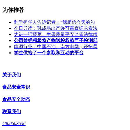
为你推荐
利学担任人告诉记者：“我相信今天的勾
今日导读：乳成品出产许可审查细求看法
为进一强蔬菜、生果质量平安监管法律供
公司曾经积极将产物送检权势巨子检测部
能源行业：中国石油、南方电网；还拓展
学生供给了一个参取和互动的平台
关于我们
食品安全常识
食品安全动态
联系我们
4000603536