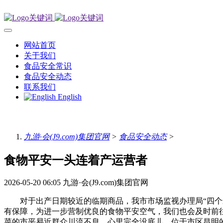
网站首页
关于我们
食品安全常识
食品安全动态
联系我们
English
九游·会(J9.com)集团官网
>
食品安全动态
>
食物平安一头连着产运营者
2026-05-20 06:05
九游·会(J9.com)集团官网
对于出产日期较近的临期商品，我市市场监视办理局“四个最严
有保障，为进一步营制优良的食物平安空气，我们也会及时前
菜的市平易近群众川流不息。心里完全没底儿。位于市区昌明