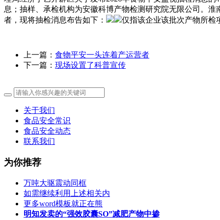
息；抽样、承检机构为安徽科博产物检测研究院无限公司。淮南市
者，现将抽检消息布告如下：
仅指该企业该批次产物所检
上一篇：
食物平安一头连着产运营者
下一篇：
现场设置了科普宣传
关于我们
食品安全常识
食品安全动态
联系我们
为你推荐
万吨大驱震动同框
如需继续利用上述相关内
更多word模板就正在熊
明知发卖的“强效胶囊SO”减肥产物中掺