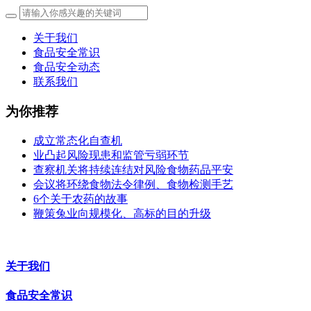
关于我们
食品安全常识
食品安全动态
联系我们
为你推荐
成立常态化自查机
业凸起风险现患和监管亏弱环节
查察机关将持续连结对风险食物药品平安
会议将环绕食物法令律例、食物检测手艺
6个关于农药的故事
鞭策兔业向规模化、高标的目的升级
关于我们
食品安全常识