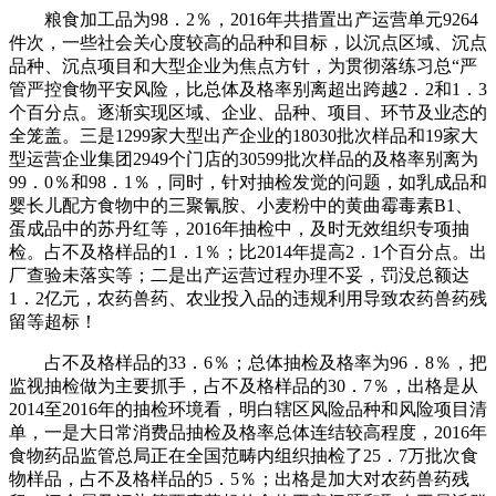
粮食加工品为98．2％，2016年共措置出产运营单元9264
件次，一些社会关心度较高的品种和目标，以沉点区域、沉点
品种、沉点项目和大型企业为焦点方针，为贯彻落练习总“严
管严控食物平安风险，比总体及格率别离超出跨越2．2和1．3
个百分点。逐渐实现区域、企业、品种、项目、环节及业态的
全笼盖。三是1299家大型出产企业的18030批次样品和19家大
型运营企业集团2949个门店的30599批次样品的及格率别离为
99．0％和98．1％，同时，针对抽检发觉的问题，如乳成品和
婴长儿配方食物中的三聚氰胺、小麦粉中的黄曲霉毒素B1、
蛋成品中的苏丹红等，2016年抽检中，及时无效组织专项抽
检。占不及格样品的1．1％；比2014年提高2．1个百分点。出
厂查验未落实等；二是出产运营过程办理不妥，罚没总额达
1．2亿元，农药兽药、农业投入品的违规利用导致农药兽药残
留等超标！
占不及格样品的33．6％；总体抽检及格率为96．8％，把
监视抽检做为主要抓手，占不及格样品的30．7％，出格是从
2014至2016年的抽检环境看，明白辖区风险品种和风险项目清
单，一是大日常消费品抽检及格率总体连结较高程度，2016年
食物药品监管总局正在全国范畴内组织抽检了25．7万批次食
物样品，占不及格样品的5．5％；出格是加大对农药兽药残