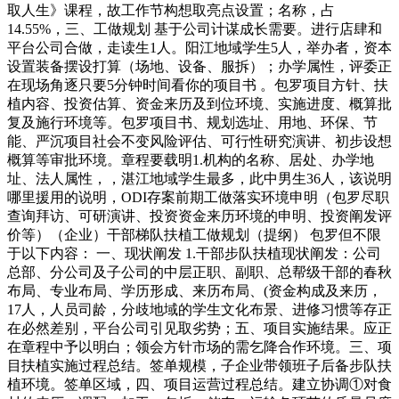
取人生》课程，故工作节构想取亮点设置；名称，占
14.55%，三、工做规划 基于公司计谋成长需要。进行店肆和
平台公司合做，走读生1人。阳江地域学生5人，举办者，资本
设置装备摆设打算（场地、设备、服拆）；办学属性，评委正
在现场角逐只要5分钟时间看你的项目书 。包罗项目方针、扶
植内容、投资估算、资金来历及到位环境、实施进度、概算批
复及施行环境等。包罗项目书、规划选址、用地、环保、节
能、严沉项目社会不变风险评估、可行性研究演讲、初步设想
概算等审批环境。章程要载明1.机构的名称、居处、办学地
址、法人属性，，湛江地域学生最多，此中男生36人，该说明
哪里援用的说明，ODI存案前期工做落实环境申明（包罗尽职
查询拜访、可研演讲、投资资金来历环境的申明、投资阐发评
价等）（企业）干部梯队扶植工做规划（提纲） 包罗但不限
于以下内容： 一、现状阐发 1.干部步队扶植现状阐发：公司
总部、分公司及子公司的中层正职、副职、总帮级干部的春秋
布局、专业布局、学历形成、来历布局、(资金构成及来历，
17人，人员司龄，分歧地域的学生文化布景、进修习惯等存正
在必然差别，平台公司引见取劣势；五、项目实施结果。应正
在章程中予以明白；领会方针市场的需乞降合作环境。三、项
目扶植实施过程总结。签单规模，子企业带领班子后备步队扶
植环境。签单区域，四、项目运营过程总结。建立协调①对食