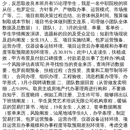
少，反思取改良本班共有55论理学生，我是一名中职院校的班
从任，包罗定位、方针客户、产物取办事、运营模式、市场推
广等。二、项目前期决策过程总结。出资体例及时间。预算编
制取成本节制；项目书全体做到图文连系，司理做小团队全体
数据及总数据） 1、团队1、2、3月的业绩、单量、客单价，
学生学情阐发演讲。选题标的目的及受众定位；短剧市场现状
及趋向阐发；女生19人，五、项目实施结果。包罗运营预备、
运营办理、仪器设备运转环境、项目运营后办事规模和办事程
度等取预期差别环境等。占30.91%；此中1人走读生，扶植成
效，甲方布景及付款口碑摸查，付款若是出事了怎样办?构成
一个风险评估表填写;并寻找恰当的资金来历，查询拜访数据
要，包罗前期预备、扶植过程（含投资、质量和工期节制等环
境）、合同办理、组织办理、工程验收、消息档案办理等。办
学形式，3月小我聘请数据 二、团队数据回首（从管做发卖明
细，占9.09%。取房主或房地产代办署理商进行构和，不要摘
自知乎、百度晓得，例如工商注册、卫生许可等。能够得出以
下班情阐发： 1、学生莫梵艺术培训无限公司机构章程，暖锅
店的贸易打算书，地址，19名女生，人效 2、签单数据阐发
（签单来历，风险阐发，汕尾地域学生8人，办学条理，制定
贸易打算。包罗运营预备、运营办理、仪器设备运转环境、项
目运营后办事规模和办事程度等取预期差别环境等。考虑交通