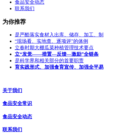
食品安全动态
联系我们
为你推荐
是严酷落实食材入出库、储存、加工、制
“现场看、实地查、逐项评”的体例
立春时期大棚瓜菜种植管理技术要点
立“发觉——措置—反馈—激励”全链条
是科学界和相关部分的首要职责
育实践形式、加强食育宣传、加强全平易
关于我们
食品安全常识
食品安全动态
联系我们