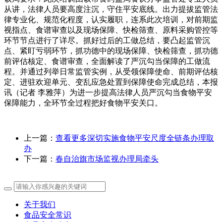
从讲，法律人员要高度注沉，守住平安底线。出力提拔监管法
律专业化、规范化程度，认实履职，连系此次培训，对前期监
视指点、食谱审查以及现场保障、快检筛查、原料采购管控等
环节节点进行了详尽。抓好过后的工做总结，要凸起监管沉
点、紧盯亏弱环节，抓功德中的现场保障、快检筛查，抓功德
前评估核定、食谱审查，全面解读了严沉勾当保障的工做流
程。并通过列举日常监管实例，从受领保障使命、前期评估核
定、进驻欢迎单元、变乱应急处置到保障使命完成总结，本报
讯（记者 李雅萍）为进一步提高法律人员严沉勾当食物平安
保障能力，全环节全过程把好食物平安关口。
上一篇：
查看更多深切实施食物平安尺度全链条办理取
办
下一篇：
春自治旗市场监视办理局牵头
关于我们
食品安全常识