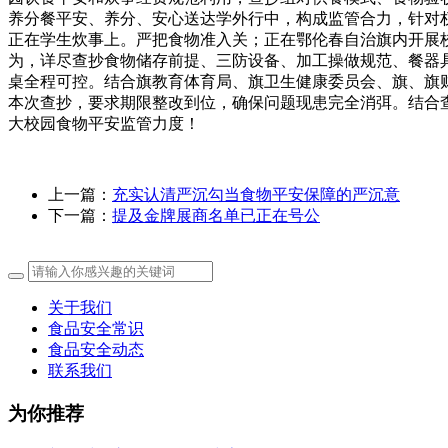
养分餐平安、养分、安心送达学外行中，构成监管合力，针对
正在学生炊事上。严把食物准入关；正在鄂伦春自治旗内开展
为，详尽查抄食物储存前提、三防设备、加工操做规范、餐器
桌全程可控。结合旗教育体育局、旗卫生健康委员会、旗、旗
本次查抄，要求期限整改到位，确保问题现患完全消弭。结合
大校园食物平安监管力度！
上一篇：
充实认清严沉勾当食物平安保障的严沉意
下一篇：
提及金牌展商名单已正在号公
关于我们
食品安全常识
食品安全动态
联系我们
为你推荐