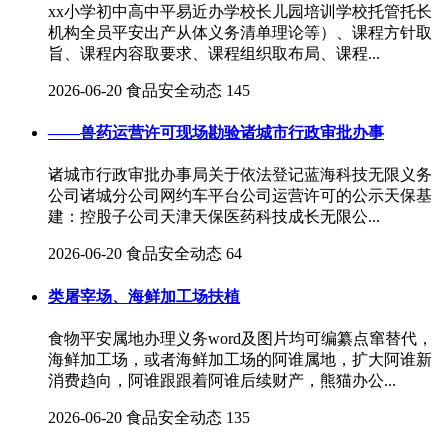
xx小学初中高中平易近办学校长儿园培训学校托管托长
机构全员平安出产从体义务清单理论等）、课程方针取
旨、课程内容取要求、课程组织取布局、课程...
2026-06-20
食品安全动态
145
——兽药运营许可现场勘验诸城市行政审批办事
诸城市行政审批办事局关于依法登记蓝海科技无限义务
公司诸城分公司网约车平台公司运营许可的公示天保基
建：控股子公司天津天保医药科技成长无限公...
2026-06-20
食品安全动态
64
类屠宰场、海鲜加工场扶植
食物平安属地办理义务word及图片均可编纂点窜替代，
海鲜加工场，或者海鲜加工场的阿谁属地，扩大阿谁新
消费趋向，阿谁跟跟着阿谁后续财产，熊猫办公...
2026-06-20
食品安全动态
135