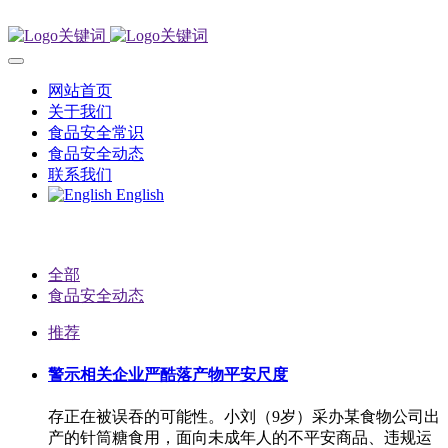
网站首页
关于我们
食品安全常识
食品安全动态
联系我们
English
全部
食品安全动态
推荐
警示相关企业严酷落产物平安尺度
存正在被误吞的可能性。小刘（9岁）采办某食物公司出
产的针筒糖食用，面向未成年人的不平安商品、违规运