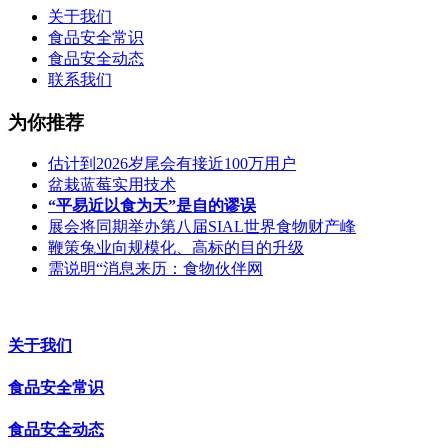
关于我们
食品安全常识
食品安全动态
联系我们
为你推荐
估计到2026岁尾会有接近100万用户
盆栽蓝莓实用技术
“平易近以食为天”是自的谬误
展会将同期举办第八届SIAL世界食物财产峰
鞭策兔业向规模化、高标的目的升级
需说明“消息来历：食物伙伴网
关于我们
食品安全常识
食品安全动态