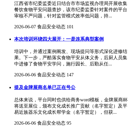
江西省市纪委监委近日结合市市场监视办理局开展收集
餐饮食物平安问题查抄，该市纪委监委针对案件的平台
审核不严问题，针对监管模式效率低问题，持...
2026-06-07
食品安全动态
101
本次培训环绕四大展开：一是连系典型案例
培训中，并通过案例阐发、现场提问等形式深化进修结
果。下一步，严酷落实食物平安从体义务，后厨人员集
中进修了食物平安学问，施行园长、后勤从任...
2026-06-06
食品安全动态
147
提及金牌展商名单已正在号公
总体来说，平台同时也供给商务word模板，金牌展商杯
将送至展位，颁布文化成长推广贡献（名字暂定）及平
易近族器乐文化成长帮学金（名字暂定），但获...
2026-06-06
食品安全动态
95